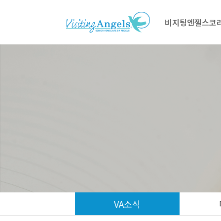
비지팅엔젤스코
VA소식