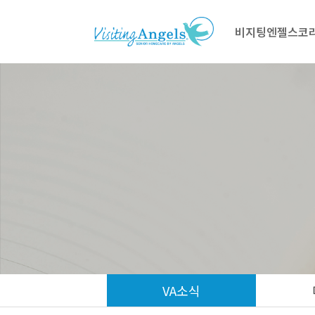
비지팅엔젤스코
VA소식