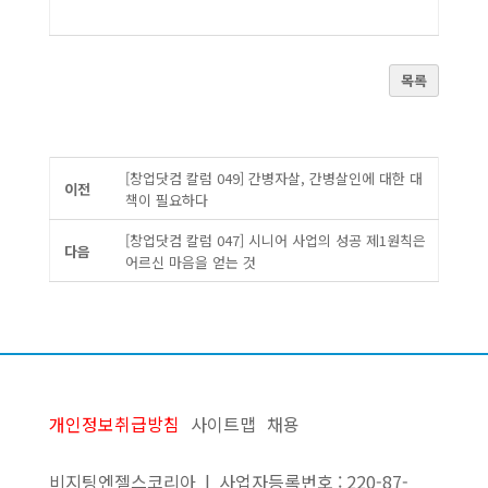
목록
[창업닷컴 칼럼 049] 간병자살, 간병살인에 대한 대
이전
책이 필요하다
[창업닷컴 칼럼 047] 시니어 사업의 성공 제1원칙은
다음
어르신 마음을 얻는 것
개인정보취급방침
사이트맵
채용
비지팅엔젤스코리아 | 사업자등록번호 : 220-87-