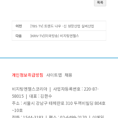
목록
이전
[TBS TV] 트렌드 나우 -신 성장산업 실버산업
다음
[KRIV-TV](미국방송) 비지팅엔젤스
개인정보취급방침
사이트맵
채용
비지팅엔젤스코리아 | 사업자등록번호 : 220-87-
58015 | 대표 : 김한수
주소 : 서울시 강남구 테헤란로 310 두꺼비빌딩 804호
~10호
전화 : 1544-3183 | 팩스 : 02-6499-2170 | 이메일