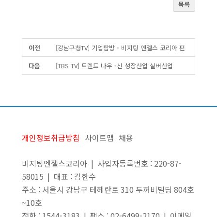
목록
이전
[강남구청TV] 기업탐방 - 비지팅 엔젤스 코리아 편
다음
[TBS TV] 트렌드 나우 -신 성장산업 실버산업
개인정보취급방침
사이트맵
채용
비지팅엔젤스코리아 | 사업자등록번호 : 220-87-
58015 | 대표 : 김한수
주소 : 서울시 강남구 테헤란로 310 두꺼비빌딩 804호
~10호
전화 : 1544-3183 | 팩스 : 02-6499-2170 | 이메일