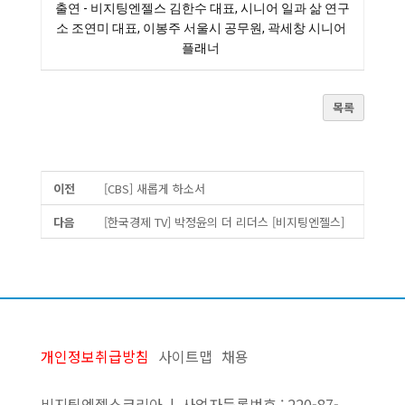
출연 - 비지팅엔젤스 김한수 대표, 시니어 일과 삶 연구
소 조연미 대표, 이봉주 서울시 공무원, 곽세창 시니어 
플래너
목록
이전
[CBS] 새롭게 하소서
다음
[한국경제 TV] 박정윤의 더 리더스 [비지팅엔젤스]
개인정보취급방침
사이트맵
채용
비지팅엔젤스코리아 | 사업자등록번호 : 220-87-