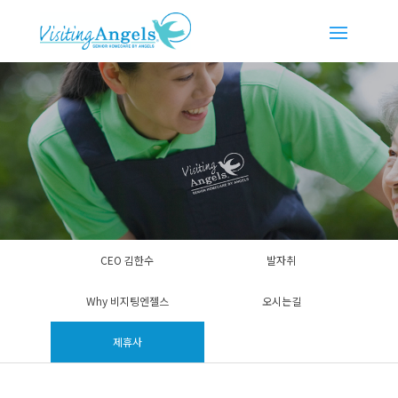
CEO 김한수
발자취
Why 비지팅엔젤스
오시는길
제휴사