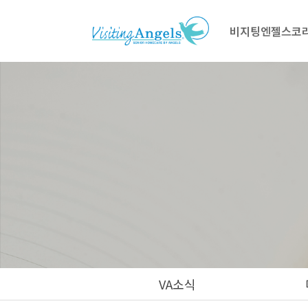
비지팅엔젤스코
VA소식