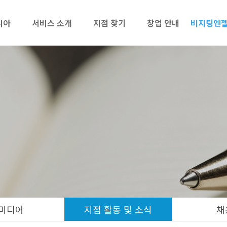
리아
서비스 소개
지점 찾기
창업 안내
비지팅엔젤
미디어
지점 활동 및 소식
채