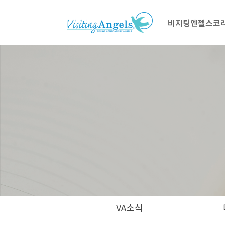
비지팅엔젤스코
VA소식