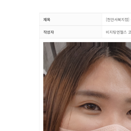
제목
[천안서북지점]
작성자
비지팅엔젤스 코리아