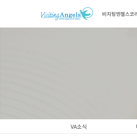
비지팅엔젤스코
VA소식