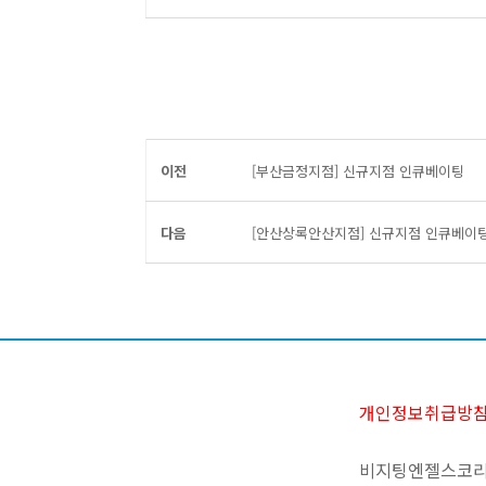
이전
[부산금정지점] 신규지점 인큐베이팅
다음
[안산상록안산지점] 신규지점 인큐베이
개인정보취급방
비지팅엔젤스코리아 