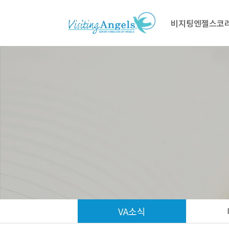
비지팅엔젤스코
VA소식