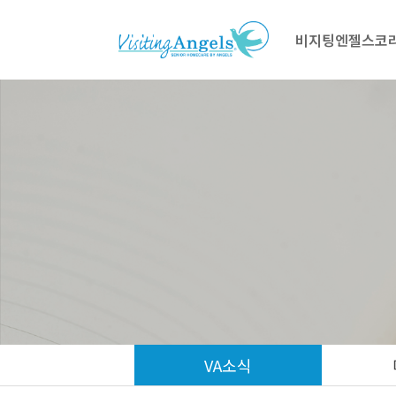
비지팅엔젤스코
VA소식