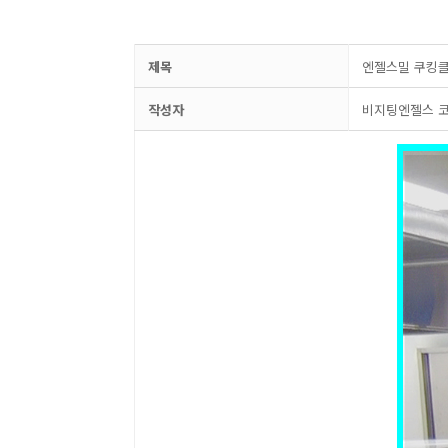
제목
엔젤스밀 쿠킹
작성자
비지팅엔젤스 코리아