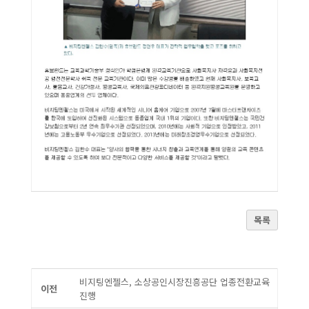
목록
비지팅엔젤스, 소상공인시장진흥공단 업종전환교육
이전
진행